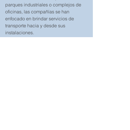
parques industriales o complejos de 
oficinas, las compañías se han 
enfocado en brindar servicios de 
transporte hacia y desde sus 
instalaciones.
• Pago de estudios al personal: 
Ofrecen pago de estudios desde nivel 
técnico hasta niveles de maestría y 
doctorados.
• Servicio de cafetería o comedor 
subsidiado: Ofrecen diferentes 
tiempos de comida a precios cómodos 
para sus colaboradores.
• Fiesta de navidad
• Regalos de navidad, matrimonio, 
nacimiento de hijos
• Vacaciones adicionales a las legales
• Permisos remunerados por muerte, 