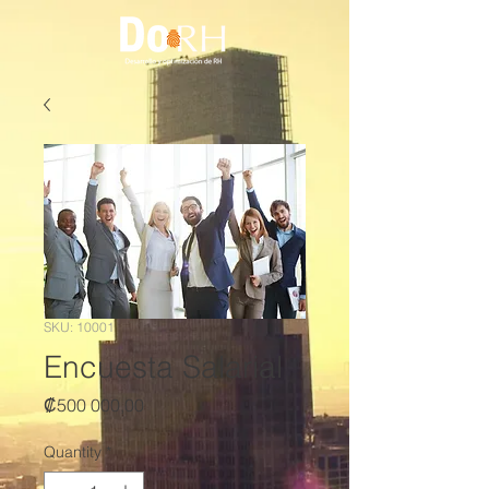
SKU: 10001
Encuesta Salarial
Price
₡500 000,00
Quantity
*