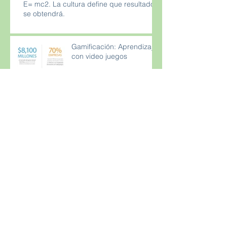
E= mc2. La cultura define que resultados
se obtendrá.
Gamificación: Aprendizaje
con video juegos
Actualización Decreto
Salarial - Lista de Salarios
por Ocupación 2020
Archive
January 2021
(1)
1 post
November 2020
(1)
1 post
September 2020
(1)
1 post
August 2020
(5)
5 posts
November 2019
(4)
4 posts
December 2017
(1)
1 post