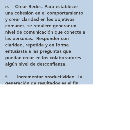
e.    Crear Redes.
 Para establecer 
una cohesión en el comportamiento 
y crear claridad en los objetivos 
comunes, se requiere generar un 
nivel de comunicación que conecte a 
las personas.  Responder con 
claridad, repetida y en forma 
entusiasta a las preguntas que 
puedan crear en los colaboradores 
algún nivel de desconfianza. 
f.      Incrementar productividad.
 La 
generación de resultados es el fin 
último que persiguen los lideres, y 
para esto deben establecer algunos 
sistemas críticos para reforzar la 
claridad de cada proceso donde 
participa la gente.  La generación de 
los indicadores de gestión a nivel 
organizacional, grupal e individual 